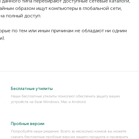
и данного типа перебирают доступные сетевые каталоги,
айным образом ищут компьютеры в глобальной сети,
на полный доступ.
торые по тем или иным причинам не обладают ни одним
и).
Бесплатные утилиты
.
Наши бесплатные утилиты помогают обеспечить защиту ваших
устройств на базе Windows, Mac и Android.
Пробные версии
Попробуйте наши решения. Всего за несколько кликов вы можете
скачать бесплатные пробные версии нашего продукта и проверить