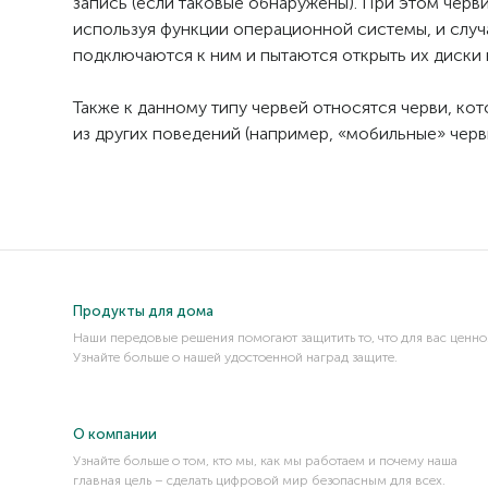
запись (если таковые обнаружены). При этом черв
используя функции операционной системы, и случ
подключаются к ним и пытаются открыть их диски 
Также к данному типу червей относятся черви, ко
из других поведений (например, «мобильные» черв
Продукты для дома
Наши передовые решения помогают защитить то, что для вас ценно
Узнайте больше о нашей удостоенной наград защите.
О компании
Узнайте больше о том, кто мы, как мы работаем и почему наша
главная цель – сделать цифровой мир безопасным для всех.