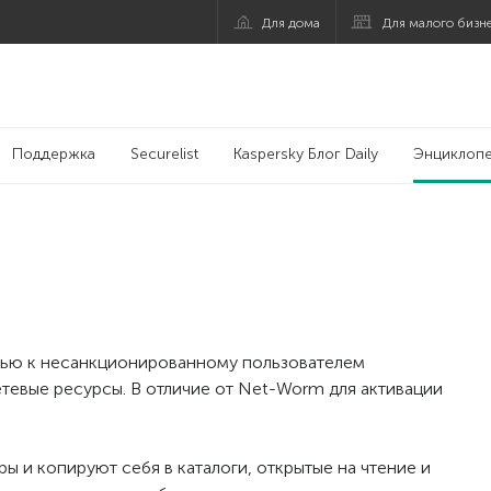
Для дома
Для малого бизн
Поддержка
Securelist
Kaspersky Блог Daily
Энциклоп
ью к несанкционированному пользователем
евые ресурсы. В отличие от Net-Worm для активации
ы и копируют себя в каталоги, открытые на чтение и