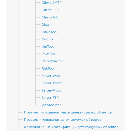
Client-SMTP
Client-P2P
Client-IRC
Dialer
FraudTool
Monitor
NetTool
PSWTool
RemoteAdmin
RiskTool
Server-Web
Server-Telnet
Server-Proxy
Server-FTP
WebToolbar
Правила поглощения типов детектируемых объектов
Правила именования детектируемых объектов
Альтернативные классификации детектируемых объектов