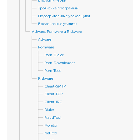
Вирусы и черви
Троянские программы
Подозрительные упаковщики
Вредоносные утилиты
Adware, Pornware и Riskware
Adware
Pornware
Porn-Dialer
Porn-Downloader
Porn-Tool
Riskware
Client-SMTP
Client-P2P
Client-IRC
Dialer
FraudTool
Monitor
NetTool