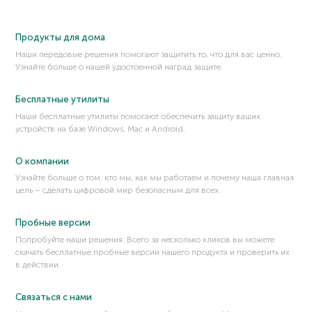
Переполнение буфера
Переполнение стека (Stack overflow)
Продукты для дома
Перехват TCP/IP (TCP/IP hijacking)
Наши передовые решения помогают защитить то, что для вас ценно.
Перехват функции (хукинг)
Узнайте больше о нашей удостоенной наград защите.
Персональные данные
Песочница (sandbox)
Бесплатные утилиты
Плагин
Наши бесплатные утилиты помогают обеспечить защиту ваших
устройств на базе Windows, Mac и Android.
ПО с открытым исходным кодом
Побег из песочницы (Sandbox Escape)
О компании
Поведенческий анализ
Узнайте больше о том, кто мы, как мы работаем и почему наша главная
Поверхность атаки
цель – сделать цифровой мир безопасным для всех.
Подделка запросов со стороны сервера (SSRF)
Подмена DLL (DLL hijacking)
Пробные версии
Подмена DNS (DNS spoofing)
Попробуйте наши решения. Всего за несколько кликов вы можете
скачать бесплатные пробные версии нашего продукта и проверить их
Подмена MAC-адреса (MAC spoofing)
в действии.
Подмена SIM-карты
Подстановка учетных данных
Связаться с нами
Поисковый робот