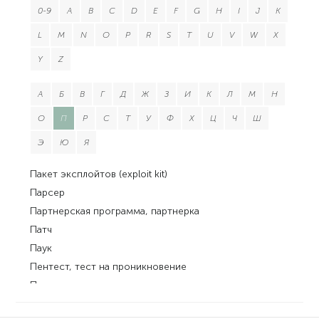
0-9
A
B
C
D
E
F
G
H
I
J
K
L
M
N
O
P
R
S
T
U
V
W
X
Y
Z
А
Б
В
Г
Д
Ж
З
И
К
Л
М
Н
О
П
Р
С
Т
У
Ф
Х
Ц
Ч
Ш
Э
Ю
Я
Пакет эксплойтов (exploit kit)
Парсер
Партнерская программа, партнерка
Патч
Паук
Пентест, тест на проникновение
Пентестер
Перебор по словарю