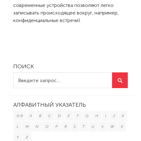
современные устройства позволяют легко
записывать происходящее вокруг, например,
конфиденциальные встречи).
ПОИСК
АЛФАВИТНЫЙ УКАЗАТЕЛЬ
0-9
A
B
C
D
E
F
G
H
I
J
K
L
M
N
O
P
R
S
T
U
V
W
X
Y
Z