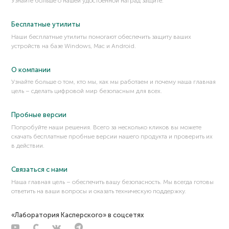
Узнайте больше о нашей удостоенной наград защите.
Персональные данные
Песочница (sandbox)
Бесплатные утилиты
Плагин
Наши бесплатные утилиты помогают обеспечить защиту ваших
устройств на базе Windows, Mac и Android.
ПО с открытым исходным кодом
Побег из песочницы (Sandbox Escape)
О компании
Поведенческий анализ
Узнайте больше о том, кто мы, как мы работаем и почему наша главная
Поверхность атаки
цель – сделать цифровой мир безопасным для всех.
Подделка запросов со стороны сервера (SSRF)
Подмена DLL (DLL hijacking)
Пробные версии
Подмена DNS (DNS spoofing)
Попробуйте наши решения. Всего за несколько кликов вы можете
скачать бесплатные пробные версии нашего продукта и проверить их
Подмена MAC-адреса (MAC spoofing)
в действии.
Подмена SIM-карты
Подстановка учетных данных
Связаться с нами
Поисковый робот
Наша главная цель – обеспечить вашу безопасность. Мы всегда готовы
ответить на ваши вопросы и оказать техническую поддержку.
Полезная нагрузка (payload)
Полиморфизм
«Лаборатория Касперского» в соцсетях
Политика BYOD