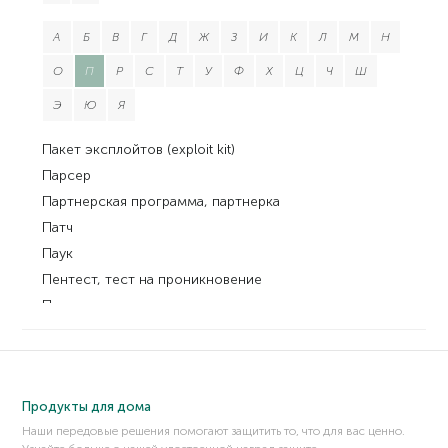
А
Б
В
Г
Д
Ж
З
И
К
Л
М
Н
О
П
Р
С
Т
У
Ф
Х
Ц
Ч
Ш
Э
Ю
Я
Пакет эксплойтов (exploit kit)
Парсер
Партнерская программа, партнерка
Патч
Паук
Пентест, тест на проникновение
Пентестер
Перебор по словарю
Переполнение буфера
Переполнение стека (Stack overflow)
Продукты для дома
Перехват TCP/IP (TCP/IP hijacking)
Наши передовые решения помогают защитить то, что для вас ценно.
Перехват функции (хукинг)