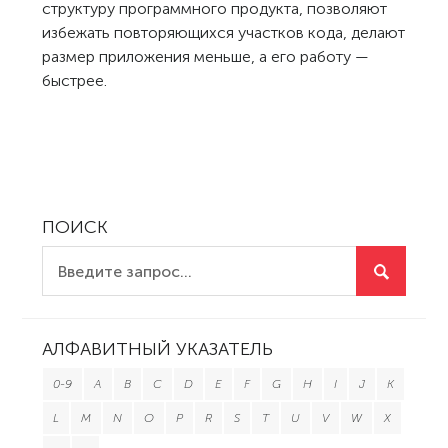
структуру программного продукта, позволяют
избежать повторяющихся участков кода, делают
размер приложения меньше, а его работу —
быстрее.
ПОИСК
АЛФАВИТНЫЙ УКАЗАТЕЛЬ
0-9
A
B
C
D
E
F
G
H
I
J
K
L
M
N
O
P
R
S
T
U
V
W
X