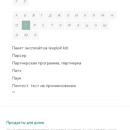
Y
Z
А
Б
В
Г
Д
Ж
З
И
К
Л
М
Н
О
П
Р
С
Т
У
Ф
Х
Ц
Ч
Ш
Э
Ю
Я
Пакет эксплойтов (exploit kit)
Парсер
Партнерская программа, партнерка
Патч
Паук
Пентест, тест на проникновение
Пентестер
Перебор по словарю
Переполнение буфера
Переполнение стека (Stack overflow)
Продукты для дома
Перехват TCP/IP (TCP/IP hijacking)
Наши передовые решения помогают защитить то, что для вас ценно.