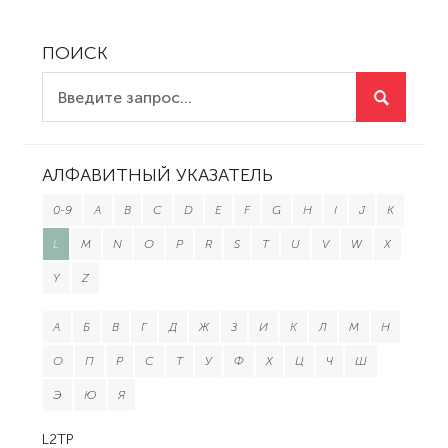
ПОИСК
АЛФАВИТНЫЙ УКАЗАТЕЛЬ
0-9
A
B
C
D
E
F
G
H
I
J
K
L
M
N
O
P
R
S
T
U
V
W
X
Y
Z
А
Б
В
Г
Д
Ж
З
И
К
Л
М
Н
О
П
Р
С
Т
У
Ф
Х
Ц
Ч
Ш
Э
Ю
Я
L2TP