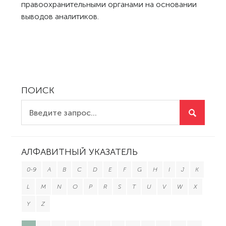
правоохранительными органами на основании
выводов аналитиков.
ПОИСК
АЛФАВИТНЫЙ УКАЗАТЕЛЬ
0-9
A
B
C
D
E
F
G
H
I
J
K
L
M
N
O
P
R
S
T
U
V
W
X
Y
Z