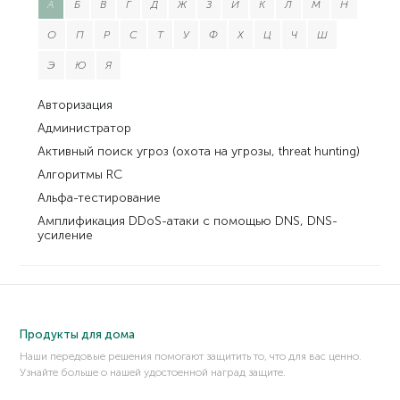
А
Б
В
Г
Д
Ж
З
И
К
Л
М
Н
О
П
Р
С
Т
У
Ф
Х
Ц
Ч
Ш
Э
Ю
Я
Авторизация
Администратор
Активный поиск угроз (охота на угрозы, threat hunting)
Алгоритмы RC
Альфа-тестирование
Амплификация DDoS-атаки с помощью DNS, DNS-
усиление
Анонимайзер
Антивирус
Антивирусные базы
Антифрод-системы (Anti-fraud)
Продукты для дома
Асимметричное шифрование
Наши передовые решения помогают защитить то, что для вас ценно.
Узнайте больше о нашей удостоенной наград защите.
Асимметричный алгоритм (криптография)
Атака «дней рождения» (Birthday attack)