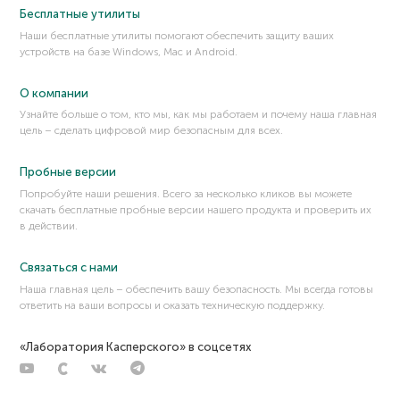
Бесплатные утилиты
Атака «человек на стороне» (man-on-the-side, MotS)
Наши бесплатные утилиты помогают обеспечить защиту ваших
Атака conversation hijacking
устройств на базе Windows, Mac и Android.
Атака Pass-the-hash
Атака обхода каталога
О компании
Атака переполнения динамической памяти, атака
Узнайте больше о том, кто мы, как мы работаем и почему наша главная
переполнения кучи
цель – сделать цифровой мир безопасным для всех.
Атака повторного воспроизведения (Replay attack)
Пробные версии
Атака с двойным тегированием
Попробуйте наши решения. Всего за несколько кликов вы можете
Атака фрагментированными пакетами (Teardrop)
скачать бесплатные пробные версии нашего продукта и проверить их
Атака через доверительные отношения
в действии.
Атрибуция кибератаки
Аутентификация
Связаться с нами
Наша главная цель – обеспечить вашу безопасность. Мы всегда готовы
Афера 419 (нигерийские письма)
ответить на ваши вопросы и оказать техническую поддержку.
«Лаборатория Касперского» в соцсетях