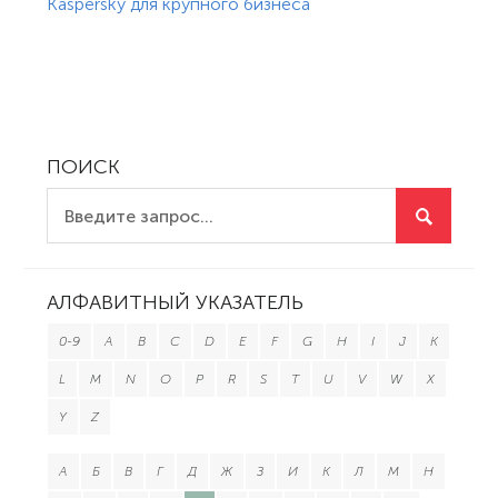
Kaspersky для крупного бизнеса
ПОИСК
АЛФАВИТНЫЙ УКАЗАТЕЛЬ
0-9
A
B
C
D
E
F
G
H
I
J
K
L
M
N
O
P
R
S
T
U
V
W
X
Y
Z
А
Б
В
Г
Д
Ж
З
И
К
Л
М
Н