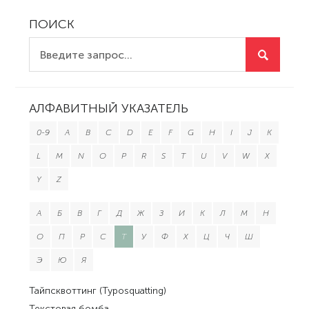
ПОИСК
АЛФАВИТНЫЙ УКАЗАТЕЛЬ
0-9
A
B
C
D
E
F
G
H
I
J
K
L
M
N
O
P
R
S
T
U
V
W
X
Y
Z
А
Б
В
Г
Д
Ж
З
И
К
Л
М
Н
О
П
Р
С
Т
У
Ф
Х
Ц
Ч
Ш
Э
Ю
Я
Тайпсквоттинг (Typosquatting)
Текстовая бомба