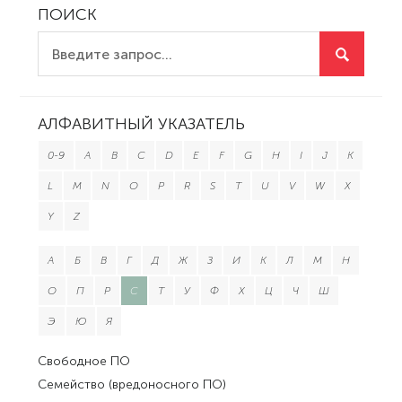
ПОИСК
АЛФАВИТНЫЙ УКАЗАТЕЛЬ
0-9
A
B
C
D
E
F
G
H
I
J
K
L
M
N
O
P
R
S
T
U
V
W
X
Y
Z
А
Б
В
Г
Д
Ж
З
И
К
Л
М
Н
О
П
Р
С
Т
У
Ф
Х
Ц
Ч
Ш
Э
Ю
Я
Свободное ПО
Семейство (вредоносного ПО)