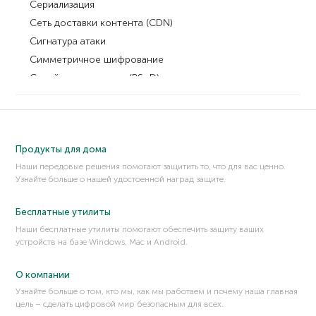
Сериализация
Сеть доставки контента (CDN)
Сигнатура атаки
Симметричное шифрование
Синий экран смерти (BSoD)
Скам
Сканирование портов
Сквозное шифрование (End-to-End Encryption)
Продукты для дома
Скиммер
Наши передовые решения помогают защитить то, что для вас ценно.
Скимминг
Узнайте больше о нашей удостоенной наград защите.
Скрипт-кидди
Словарная атака
Бесплатные утилиты
Смишинг
Наши бесплатные утилиты помогают обеспечить защиту ваших
устройств на базе Windows, Mac и Android.
Соль
Состояние гонки
О компании
Социальная инженерия
Узнайте больше о том, кто мы, как мы работаем и почему наша главная
Спам
цель – сделать цифровой мир безопасным для всех.