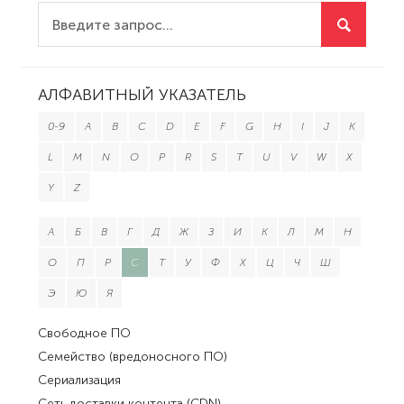
АЛФАВИТНЫЙ УКАЗАТЕЛЬ
0-9
A
B
C
D
E
F
G
H
I
J
K
L
M
N
O
P
R
S
T
U
V
W
X
Y
Z
А
Б
В
Г
Д
Ж
З
И
К
Л
М
Н
О
П
Р
С
Т
У
Ф
Х
Ц
Ч
Ш
Э
Ю
Я
Свободное ПО
Семейство (вредоносного ПО)
Сериализация
Сеть доставки контента (CDN)