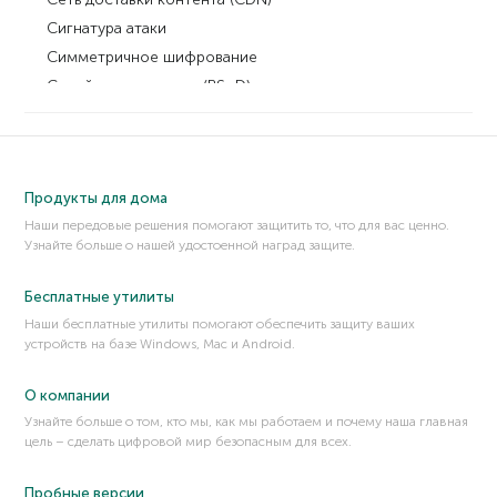
Сигнатура атаки
Симметричное шифрование
Синий экран смерти (BSoD)
Скам
Сканирование портов
Сквозное шифрование (End-to-End Encryption)
Продукты для дома
Скиммер
Наши передовые решения помогают защитить то, что для вас ценно.
Скимминг
Узнайте больше о нашей удостоенной наград защите.
Скрипт-кидди
Словарная атака
Бесплатные утилиты
Смишинг
Наши бесплатные утилиты помогают обеспечить защиту ваших
устройств на базе Windows, Mac и Android.
Соль
Состояние гонки
О компании
Социальная инженерия
Узнайте больше о том, кто мы, как мы работаем и почему наша главная
Спам
цель – сделать цифровой мир безопасным для всех.
Список запрещенных
Список разрешенных
Пробные версии