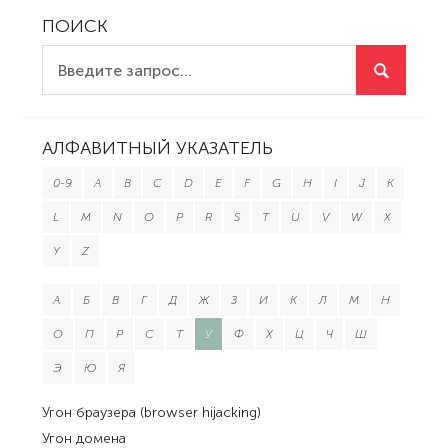
ПОИСК
АЛФАВИТНЫЙ УКАЗАТЕЛЬ
0-9
A
B
C
D
E
F
G
H
I
J
K
L
M
N
O
P
R
S
T
U
V
W
X
Y
Z
А
Б
В
Г
Д
Ж
З
И
К
Л
М
Н
О
П
Р
С
Т
У
Ф
Х
Ц
Ч
Ш
Э
Ю
Я
Угон браузера (browser hijacking)
Угон домена