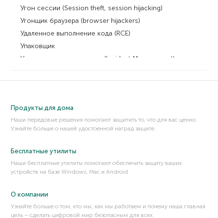
Угон сессии (Session theft, session hijacking)
Угонщик браузера (browser hijackers)
Удаленное выполнение кода (RCE)
Упаковщик
Управление инцидентами (Incident Management)
Управление приложениями
Управляющие элементы ActiveX
Упреждающее обнаружение (proactive detection)
Продукты для дома
Уязвимость
Наши передовые решения помогают защитить то, что для вас ценно.
Узнайте больше о нашей удостоенной наград защите.
Бесплатные утилиты
Наши бесплатные утилиты помогают обеспечить защиту ваших
устройств на базе Windows, Mac и Android.
О компании
Узнайте больше о том, кто мы, как мы работаем и почему наша главная
цель – сделать цифровой мир безопасным для всех.