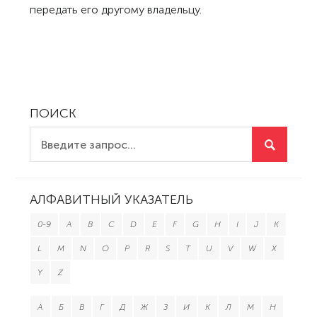
передать его другому владельцу.
ПОИСК
АЛФАВИТНЫЙ УКАЗАТЕЛЬ
0-9
A
B
C
D
E
F
G
H
I
J
K
L
M
N
O
P
R
S
T
U
V
W
X
Y
Z
А
Б
В
Г
Д
Ж
З
И
К
Л
М
Н