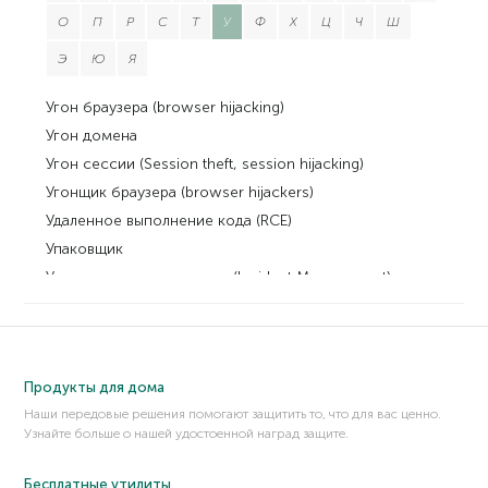
О
П
Р
С
Т
У
Ф
Х
Ц
Ч
Ш
Э
Ю
Я
Угон браузера (browser hijacking)
Угон домена
Угон сессии (Session theft, session hijacking)
Угонщик браузера (browser hijackers)
Удаленное выполнение кода (RCE)
Упаковщик
Управление инцидентами (Incident Management)
Управление приложениями
Управляющие элементы ActiveX
Упреждающее обнаружение (proactive detection)
Продукты для дома
Уязвимость
Наши передовые решения помогают защитить то, что для вас ценно.
Узнайте больше о нашей удостоенной наград защите.
Бесплатные утилиты