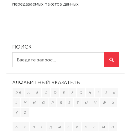
передаваемых пакетов данных.
ПОИСК
АЛФАВИТНЫЙ УКАЗАТЕЛЬ
0-9
A
B
C
D
E
F
G
H
I
J
K
L
M
N
O
P
R
S
T
U
V
W
X
Y
Z
А
Б
В
Г
Д
Ж
З
И
К
Л
М
Н