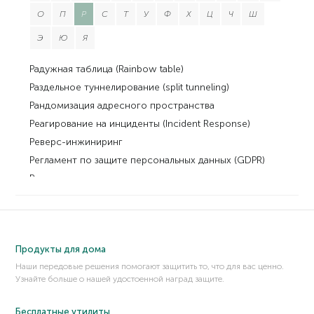
О
П
Р
С
Т
У
Ф
Х
Ц
Ч
Ш
Э
Ю
Я
Радужная таблица (Rainbow table)
Раздельное туннелирование (split tunneling)
Рандомизация адресного пространства
Реагирование на инциденты (Incident Response)
Реверс-инжиниринг
Регламент по защите персональных данных (GDPR)
Редиректор
Реестр Windows
Резервная копия, бэкап
Рекламное ПО (adware)
Продукты для дома
Репак
Наши передовые решения помогают защитить то, что для вас ценно.
Рукопожатие
Узнайте больше о нашей удостоенной наград защите.
Руткит
Рутовальщик
Бесплатные утилиты