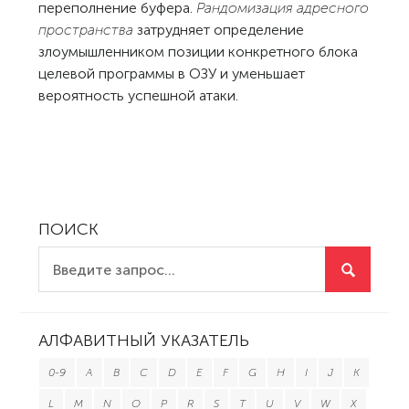
переполнение буфера.
Рандомизация адресного
пространства
затрудняет определение
злоумышленником позиции конкретного блока
целевой программы в ОЗУ и уменьшает
вероятность успешной атаки.
ПОИСК
АЛФАВИТНЫЙ УКАЗАТЕЛЬ
0-9
A
B
C
D
E
F
G
H
I
J
K
L
M
N
O
P
R
S
T
U
V
W
X