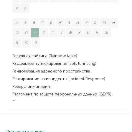
Y
Z
А
Б
В
Г
Д
Ж
З
И
К
Л
М
Н
О
П
Р
С
Т
У
Ф
Х
Ц
Ч
Ш
Э
Ю
Я
Радужная таблица (Rainbow table)
Раздельное туннелирование (split tunneling)
Рандомизация адресного пространства
Реагирование на инциденты (Incident Response)
Реверс-инжиниринг
Регламент по защите персональных данных (GDPR)
Редиректор
Реестр Windows
Резервная копия, бэкап
Рекламное ПО (adware)
Продукты для дома