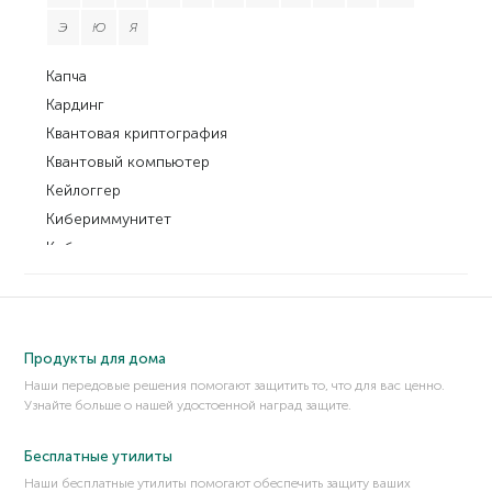
Э
Ю
Я
Капча
Кардинг
Квантовая криптография
Квантовый компьютер
Кейлоггер
Кибериммунитет
Кибероружие
Киберпреступность
Киберсквоттинг
Киберсталкинг
Продукты для дома
Кликджекинг
Наши передовые решения помогают защитить то, что для вас ценно.
Кликджекинг (Clickjacking)
Узнайте больше о нашей удостоенной наград защите.
Кликфрод
Командная строка
Бесплатные утилиты
Компилятор
Наши бесплатные утилиты помогают обеспечить защиту ваших