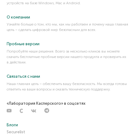
устройств на базе Windows, Mac и Android.
Компрометация корпоративной почты (BEC-атака)
Контейнерная среда
О компании
Контроллер домена (Domain Controller)
Узнайте больше о том, кто мы, как мы работаем и почему наша главная
Контроль учетных записей пользователя (UAC)
цель – сделать цифровой мир безопасным для всех.
Контрольная сумма
Кража личности
Пробные версии
Криптовалюта
Попробуйте наши решения. Всего за несколько кликов вы можете
скачать бесплатные пробные версии нашего продукта и проверить их
Криптовалютный кошелек (сервис)
в действии.
Криптографический алгоритм
Криптографический ключ (ключ шифрования)
Связаться с нами
Криптография
Наша главная цель – обеспечить вашу безопасность. Мы всегда готовы
ответить на ваши вопросы и оказать техническую поддержку.
Криптоджекинг
Криптор (шифратор)
«Лаборатория Касперского» в соцсетях
Кряк, хак, таблетка, лекарство
Кэш
Блоги
Securelist