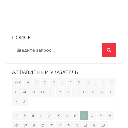
ПОИСК
АЛФАВИТНЫЙ УКАЗАТЕЛЬ
0-9
A
B
C
D
E
F
G
H
I
J
K
L
M
N
O
P
R
S
T
U
V
W
X
Y
Z
А
Б
В
Г
Д
Ж
З
И
К
Л
М
Н
О
П
Р
С
Т
У
Ф
Х
Ц
Ч
Ш