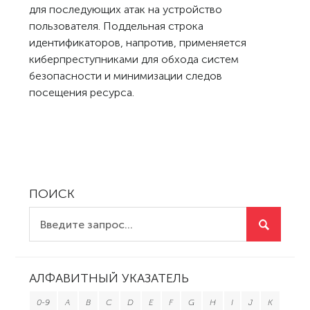
для последующих атак на устройство
пользователя. Поддельная строка
идентификаторов, напротив, применяется
киберпреступниками для обхода систем
безопасности и минимизации следов
посещения ресурса.
ПОИСК
АЛФАВИТНЫЙ УКАЗАТЕЛЬ
0-9
A
B
C
D
E
F
G
H
I
J
K