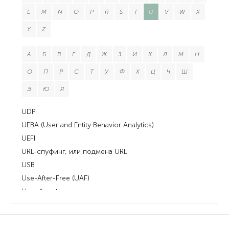
L
M
N
O
P
R
S
T
U
V
W
X
Y
Z
А
Б
В
Г
Д
Ж
З
И
К
Л
М
Н
О
П
Р
С
Т
У
Ф
Х
Ц
Ч
Ш
Э
Ю
Я
UDP
UEBA (User and Entity Behavior Analytics)
UEFI
URL-спуфинг, или подмена URL
USB
Use-After-Free (UAF)
User Agent
USSD (Unstructured Supplementary Service Data)
UTF-8