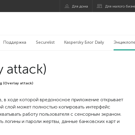
Для дома
Для малого бизн
Поддержка
Securelist
Kaspersky Блог Daily
Энциклоп
 attack)
g (Overlay attack)
в, в ходе которой вредоносное приложение открывает
кой слой может полностью копировать интерфейс
хватывать работу пользователя с сенсорным экраном.
ть логины и пароли жертвы, данные банковских карт и