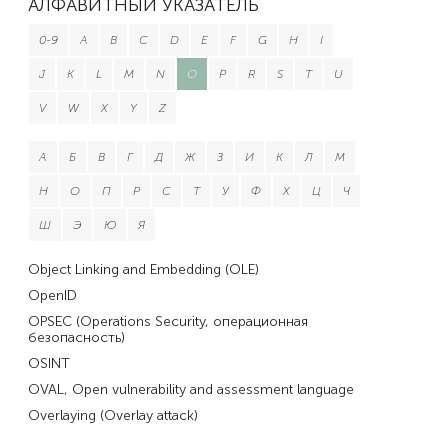
АЛФАВИТНЫЙ УКАЗАТЕЛЬ
0-9
A
B
C
D
E
F
G
H
I
J
K
L
M
N
O
P
R
S
T
U
V
W
X
Y
Z
А
Б
В
Г
Д
Ж
З
И
К
Л
М
Н
О
П
Р
С
Т
У
Ф
Х
Ц
Ч
Ш
Э
Ю
Я
Object Linking and Embedding (OLE)
OpenID
OPSEC (Operations Security, операционная
безопасность)
OSINT
OVAL, Open vulnerability and assessment language
Overlaying (Overlay attack)