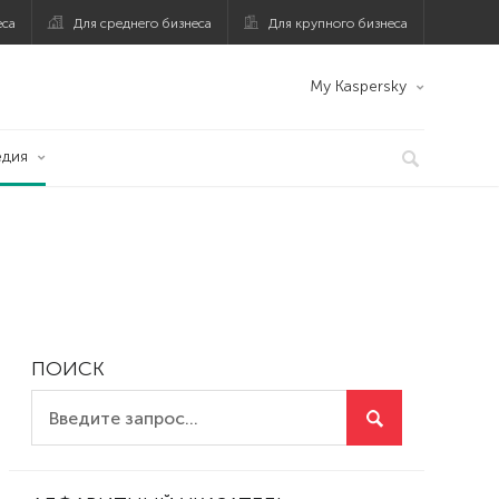
еса
Для среднего бизнеса
Для крупного бизнеса
My Kaspersky
едия
ПОИСК