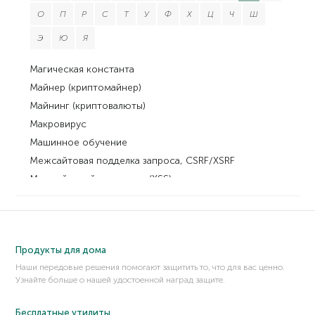
О
П
Р
С
Т
У
Ф
Х
Ц
Ч
Ш
Э
Ю
Я
Магическая константа
Майнер (криптомайнер)
Майнинг (криптовалюты)
Макровирус
Машинное обучение
Межсайтовая подделка запроса, CSRF/XSRF
Межсайтовый скриптинг (XSS)
Мошеннические CNP-операции
Мошенничество (фрод)
Мошенничество с авансовым платежом
Продукты для дома
Наши передовые решения помогают защитить то, что для вас ценно.
Узнайте больше о нашей удостоенной наград защите.
Бесплатные утилиты