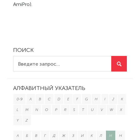
AmiPro).
ПОИСК
АЛФАВИТНЫЙ УКАЗАТЕЛЬ
0-9
A
B
C
D
E
F
G
H
I
J
K
L
M
N
O
P
R
S
T
U
V
W
X
Y
Z
А
Б
В
Г
Д
Ж
З
И
К
Л
М
Н