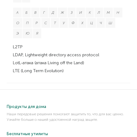
А
Б
В
Г
Д
Ж
З
И
К
Л
М
Н
О
П
Р
С
Т
У
Ф
Х
Ц
Ч
Ш
Э
Ю
Я
L2TP
LDAP, Lightweight directory access protocol
LotL-атака (атака Living off the Land)
LTE (Long Term Evolution)
Продукты для дома
Наши передовые решения помогают защитить то, что для вас ценно.
Узнайте больше о нашей удостоенной наград защите.
Бесплатные утилиты