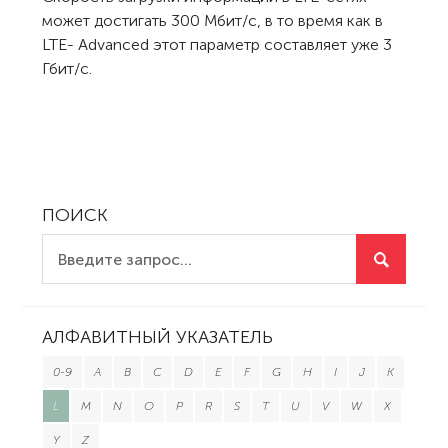
может достигать 300 Мбит/с, в то время как в
LTE- Advanced этот параметр составляет уже 3
Гбит/с.
ПОИСК
АЛФАВИТНЫЙ УКАЗАТЕЛЬ
0-9
A
B
C
D
E
F
G
H
I
J
K
L
M
N
O
P
R
S
T
U
V
W
X
Y
Z