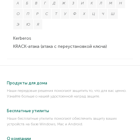
А
Б
В
Г
Д
Ж
З
И
К
Л
М
Н
О
П
Р
С
Т
У
Ф
Х
Ц
Ч
Ш
Э
Ю
Я
Kerberos
KRACK-атака (атака с переустановкой ключа)
Продукты для дома
Наши передовые решения помогают защитить то, что для вас ценно.
Узнайте больше о нашей удостоенной наград защите.
Бесплатные утилиты
Наши бесплатные утилиты помогают обеспечить защиту ваших
устройств на базе Windows, Mac и Android.
О компании