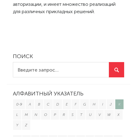
авторизации, и имеет множество реализаций
для различных прикладных решений.
ПОИСК
АЛФАВИТНЫЙ УКАЗАТЕЛЬ
0-9
A
B
C
D
E
F
G
H
I
J
K
L
M
N
O
P
R
S
T
U
V
W
X
Y
Z