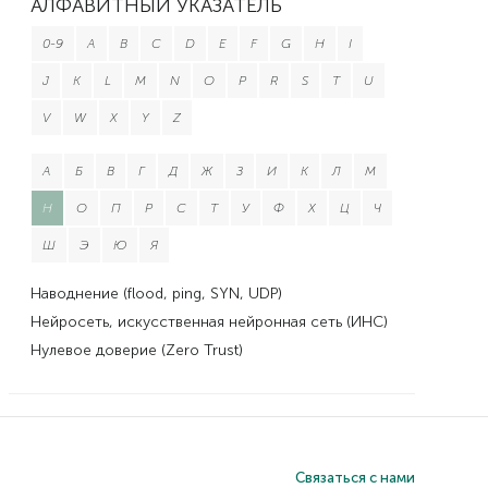
АЛФАВИТНЫЙ УКАЗАТЕЛЬ
0-9
A
B
C
D
E
F
G
H
I
J
K
L
M
N
O
P
R
S
T
U
V
W
X
Y
Z
А
Б
В
Г
Д
Ж
З
И
К
Л
М
Н
О
П
Р
С
Т
У
Ф
Х
Ц
Ч
Ш
Э
Ю
Я
Наводнение (flood, ping, SYN, UDP)
Нейросеть, искусственная нейронная сеть (ИНС)
Нулевое доверие (Zero Trust)
Связаться с нами