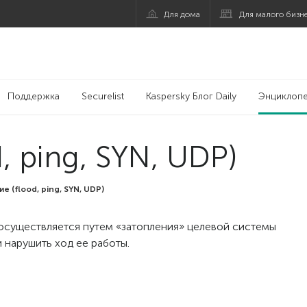
Для дома
Для малого бизн
Поддержка
Securelist
Kaspersky Блог Daily
Энциклоп
, ping, SYN, UDP)
е (flood, ping, SYN, UDP)
 осуществляется путем «затопления» целевой системы
 нарушить ход ее работы.