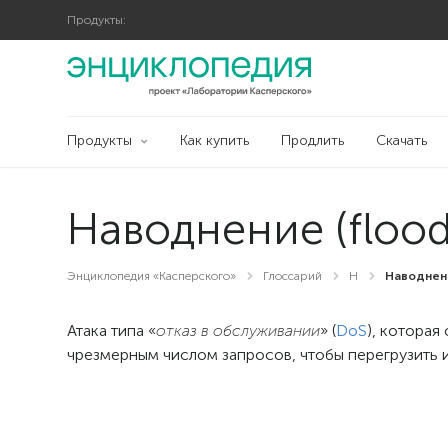
Продукты:
Продукты
Как купить
Продлить
Скачать
Наводнение (flood
Энциклопедия «Касперского»
Глоссарий
Н
Наводнени
Атака типа «
отказ в обслуживании
» (
DoS
), которая
чрезмерным числом запросов, чтобы перегрузить и