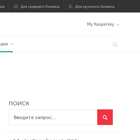
еса
Для среднего бизнеса
Для крупного бизнеса
My Kaspersky
едия
ПОИСК