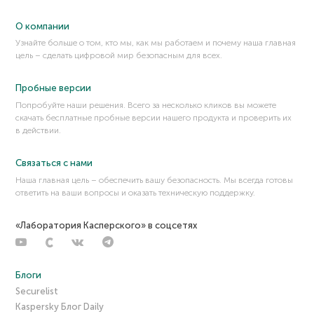
DNS поверх HTTPS (DoH)
О компании
DNS-сервер
Узнайте больше о том, кто мы, как мы работаем и почему наша главная
DNS-чейнджер (DNS Changers)
цель – сделать цифровой мир безопасным для всех.
DOC
DOCX
Пробные версии
Domain Fronting
Попробуйте наши решения. Всего за несколько кликов вы можете
скачать бесплатные пробные версии нашего продукта и проверить их
Domain name kiting, domain kiting
в действии.
Domain shadowing
DoS-атака
Связаться с нами
Double-free
Наша главная цель – обеспечить вашу безопасность. Мы всегда готовы
ответить на ваши вопросы и оказать техническую поддержку.
Downgrade-атака (атака с понижением версии
протокола)
Drive-by attack (атака с помощью скрытой загрузки)
«Лаборатория Касперского» в соцсетях
Dynamic DNS
Блоги
Securelist
Kaspersky Блог Daily