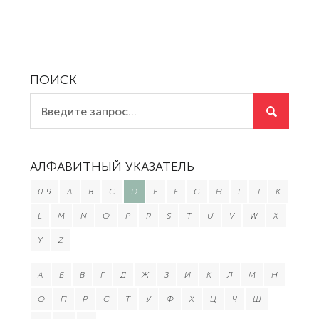
ПОИСК
АЛФАВИТНЫЙ УКАЗАТЕЛЬ
0-9
A
B
C
D
E
F
G
H
I
J
K
L
M
N
O
P
R
S
T
U
V
W
X
Y
Z
А
Б
В
Г
Д
Ж
З
И
К
Л
М
Н
О
П
Р
С
Т
У
Ф
Х
Ц
Ч
Ш