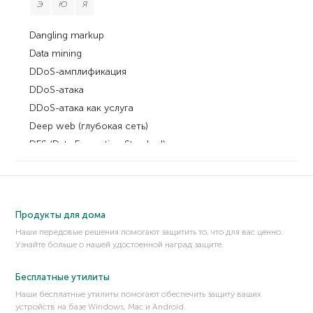
Э
Ю
Я
Dangling markup
Data mining
DDoS-амплификация
DDoS-атака
DDoS-атака как услуга
Deep web (глубокая сеть)
DES (Data Encryption Standard)
DevOps
DevSecOps
DHCP snooping
Продукты для дома
DLL sideloading
Наши передовые решения помогают защитить то, что для вас ценно.
DMA-атака
Узнайте больше о нашей удостоенной наград защите.
DMZ, демилитаризованная зона
DNS (служба доменных имен)
Бесплатные утилиты
DNS hijacking
Наши бесплатные утилиты помогают обеспечить защиту ваших
устройств на базе Windows, Mac и Android.
DNS poisoning (отравление DNS-сервера)