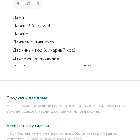
Э
Ю
Я
Дамп
Дарквеб (dark web)
Даркнет
Движок антивируса
Двоичный код (бинарный код)
Двойное тегирование
Двухфакторная аутентификация (2FA)
Дегустация домена (Domain tasting)
Декомпилятор
Десериализация
Продукты для дома
Дефейс
Наши передовые решения помогают защитить то, что для вас ценно.
Джейлбрейк (jailbreak)
Узнайте больше о нашей удостоенной наград защите.
Джекпоттинг
Дизассемблер
Бесплатные утилиты
Динамически подключаемая библиотека (DLL)
Наши бесплатные утилиты помогают обеспечить защиту ваших
устройств на базе Windows, Mac и Android.
Дипфейк, deepfake