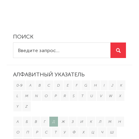
ПОИСК
АЛФАВИТНЫЙ УКАЗАТЕЛЬ
0-9
A
B
C
D
E
F
G
H
I
J
K
L
M
N
O
P
R
S
T
U
V
W
X
Y
Z
А
Б
В
Г
Д
Ж
З
И
К
Л
М
Н
О
П
Р
С
Т
У
Ф
Х
Ц
Ч
Ш