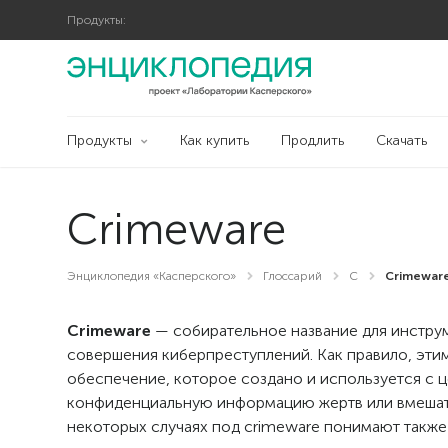
Продукты:
Продукты
Как купить
Продлить
Скачать
Crimeware
Энциклопедия «Касперского»
Глоссарий
C
Crimewar
Сrimeware
— собирательное название для инстру
совершения киберпреступлений. Как правило, эт
обеспечение, которое создано и используется с 
конфиденциальную информацию жертв или вмешатьс
некоторых случаях под crimeware понимают также 