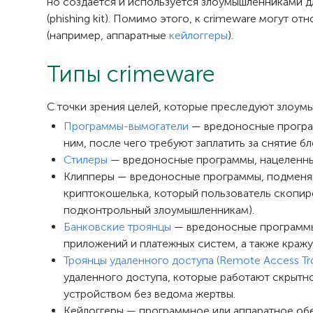
но создается и используется злоумышленниками 
(phishing kit). Помимо этого, к crimeware могут о
(например, аппаратные
кейлоггеры
).
Типы crimeware
С точки зрения целей, которые преследуют злоумы
Программы-вымогатели
— вредоносные прогр
ним, после чего требуют заплатить за снятие 
Стилеры
— вредоносные программы, нацеленные
Клипперы — вредоносные программы, подменя
криптокошелька, который пользователь скопиров
подконтрольный злоумышленникам).
Банковские троянцы
— вредоносные программы,
приложений и платежных систем, а также кражу
Троянцы удаленного доступа (Remote Access Tro
удаленного доступа, которые работают скрыт
устройством без ведома жертвы.
Кейлоггеры — программное или аппаратное обе