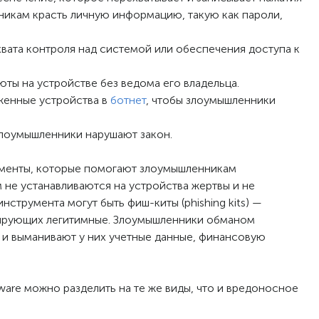
никам красть личную информацию, такую как пароли,
вата контроля над системой или обеспечения доступа к
ты на устройстве без ведома его владельца.
енные устройства в
ботнет
, чтобы злоумышленники
лоумышленники нарушают закон.
рументы, которые помогают злоумышленникам
 не устанавливаются на устройства жертвы и не
струмента могут быть фиш-киты (phishing kits) —
тирующих легитимные. Злоумышленники обманом
ы и выманивают у них учетные данные, финансовую
are можно разделить на те же виды, что и вредоносное