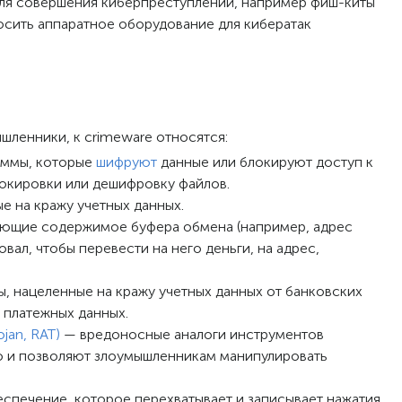
для совершения киберпреступлений, например фиш-киты
тносить аппаратное оборудование для кибератак
шленники, к crimeware относятся:
аммы, которые
шифруют
данные или блокируют доступ к
блокировки или дешифровку файлов.
 на кражу учетных данных.
ющие содержимое буфера обмена (например, адрес
ал, чтобы перевести на него деньги, на адрес,
 нацеленные на кражу учетных данных от банковских
 платежных данных.
jan, RAT)
— вредоносные аналоги инструментов
но и позволяют злоумышленникам манипулировать
спечение, которое перехватывает и записывает нажатия