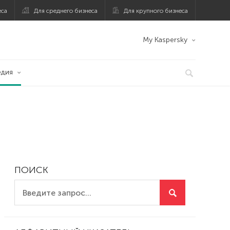
еса
Для среднего бизнеса
Для крупного бизнеса
My Kaspersky
едия
ПОИСК