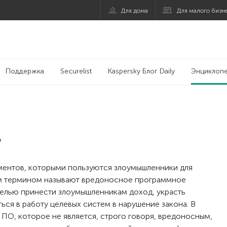
Для дома
Для малого бизн
Поддержка
Securelist
Kaspersky Блог Daily
Энциклоп
e
ментов, которыми пользуются злоумышленники для
им термином называют вредоносное программное
целью принести злоумышленникам доход, украсть
я в работу целевых систем в нарушение закона. В
ПО, которое не является, строго говоря, вредоносным,