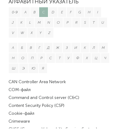
АЛФАВИТНЫЙ УКАЗАТЕЛЬ
0-9
A
B
C
D
E
F
G
H
I
J
K
L
M
N
O
P
R
S
T
U
V
W
X
Y
Z
А
Б
В
Г
Д
Ж
З
И
К
Л
М
Н
О
П
Р
С
Т
У
Ф
Х
Ц
Ч
Ш
Э
Ю
Я
CAN Controller Area Network
COM-файл
Command and Control server (C&C)
Content Security Policy (CSP)
Cookie-файл
Crimeware
CVSS (Common Vulnerability Scoring System)