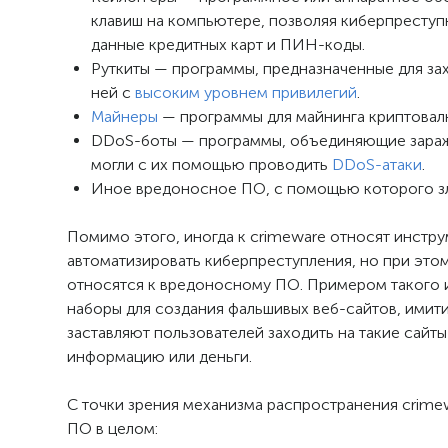
клавиш на компьютере, позволяя киберпреступ
данные кредитных карт и ПИН-коды.
Руткиты — программы, предназначенные для зах
ней с
высоким уровнем привилегий
.
Майнеры
— программы для майнинга криптовалю
DDoS-боты — программы, объединяющие зараж
могли с их помощью проводить
DDoS-атаки
.
Иное вредоносное ПО, с помощью которого з
Помимо этого, иногда к crimeware относят инст
автоматизировать киберпреступления, но при этом
относятся к вредоносному ПО. Примером такого ин
наборы для создания фальшивых веб-сайтов, ими
заставляют пользователей заходить на такие сайт
информацию или деньги.
С точки зрения механизма распространения crimew
ПО в целом: