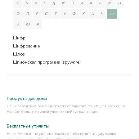
А
Б
В
Г
Д
Ж
З
И
К
Л
М
Н
О
П
Р
С
Т
У
Ф
Х
Ц
Ч
Ш
Э
Ю
Я
Шифр
Шифрование
Шлюз
Шпионская программа (spyware)
Продукты для дома
Наши передовые решения помогают защитить то, что для вас ценно.
Узнайте больше о нашей удостоенной наград защите.
Бесплатные утилиты
Наши бесплатные утилиты помогают обеспечить защиту ваших