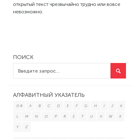
открытый текст чрезвычайно трудно или вовсе
невозможно.
ПОИСК
АЛФАВИТНЫЙ УКАЗАТЕЛЬ
0-9
A
B
C
D
E
F
G
H
I
J
K
L
M
N
O
P
R
S
T
U
V
W
X
Y
Z