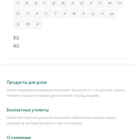
А
Б
В
Г
Д
Ж
З
И
К
Л
М
Н
О
П
Р
С
Т
У
Ф
Х
Ц
Ч
Ш
Э
Ю
Я
3G
4G
Продукты для дома
Наши передовые решения помогают защитить то, что для вас ценно.
Узнайте больше о нашей удостоенной наград защите.
Бесплатные утилиты
Наши бесплатные утилиты помогают обеспечить защиту ваших
устройств на базе Windows, Mac и Android.
О компании