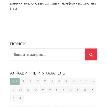
ранних аналоговых сотовых телефонных систем
(1G).
ПОИСК
АЛФАВИТНЫЙ УКАЗАТЕЛЬ
0-9
A
B
C
D
E
F
G
H
I
J
K
L
M
N
O
P
R
S
T
U
V
W
X
Y
Z