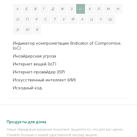
А
Б
В
Г
Д
Ж
З
И
К
Л
М
Н
О
П
Р
С
Т
У
Ф
Х
Ц
Ч
Ш
Э
Ю
Я
Индикатор компрометации (Indicator of Compromise,
IoC)
Инсайдерская угроза
Интернет вещей (IoT)
Интернет-провайдер (ISP)
Искусственный интеллект (ИИ)
Исходный код
Продукты для дома
Наши передовые решения помогают защитить то, что для вас ценно.
Узнайте больше о нашей удостоенной наград защите.